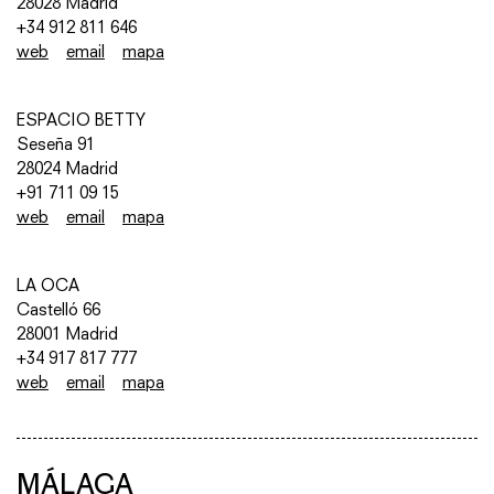
28028 Madrid
+34 912 811 646
web
email
mapa
ESPACIO BETTY
Seseña 91
28024 Madrid
+91 711 09 15
web
email
mapa
LA OCA
Castelló 66
28001 Madrid
+34 917 817 777
web
email
mapa
MÁLAGA