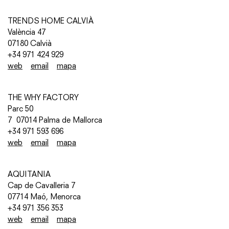
TRENDS HOME CALVIÀ
València 47
07180 Calvià
+34 971 424 929
web
email
mapa
THE WHY FACTORY
Parc 50
7 07014 Palma de Mallorca
+34 971 593 696
web
email
mapa
AQUITANIA
Cap de Cavalleria 7
07714 Maó, Menorca
+34 971 356 353
web
email
mapa