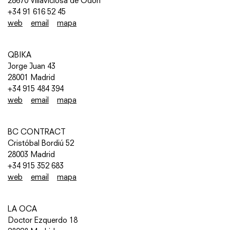
28670 Villaviciosa de Odón
+34 91 616 52 45
web
email
mapa
QBIKA
Jorge Juan 43
28001 Madrid
+34 915 484 394
web
email
mapa
BC CONTRACT
Cristóbal Bordiú 52
28003 Madrid
+34 915 352 683
web
email
mapa
LA OCA
Doctor Ezquerdo 18