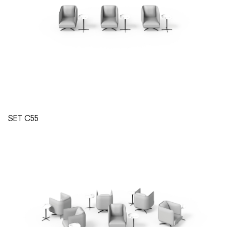
SET C55